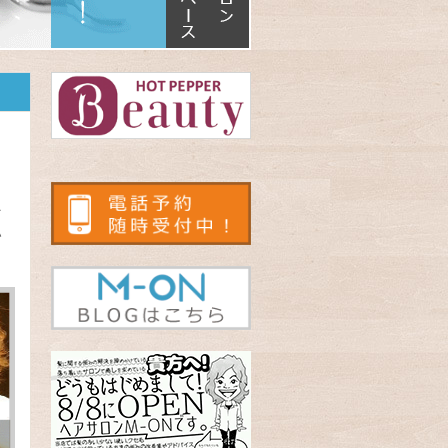
っ
な
い