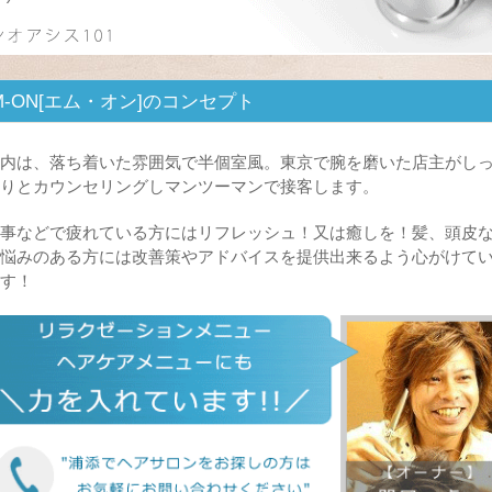
M-ON[エム・オン]のコンセプト
内は、落ち着いた雰囲気で半個室風。東京で腕を磨いた店主がし
りとカウンセリングしマンツーマンで接客します。
事などで疲れている方にはリフレッシュ！又は癒しを！髪、頭皮
悩みのある方には改善策やアドバイスを提供出来るよう心がけて
す！